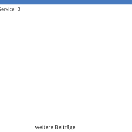
Service
Stundenplan
Termine
Downloads
Schulcampus
Kontakt
weitere Beiträge