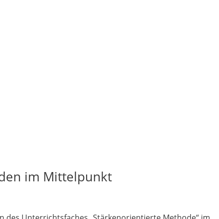
den im Mittelpunkt
n des Unterrichtsfaches „Stärkenorientierte Methode“ im