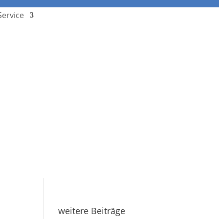
Service
Stundenplan
Termine
Downloads
Schulcampus
Kontakt
weitere Beiträge