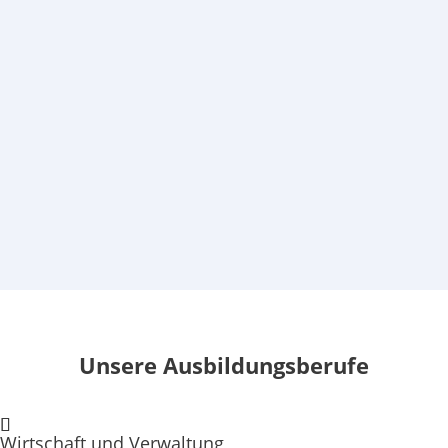
Berufsschule Edelsteinverarbeitende Berufe
Landesfachklasse Gold- und Silberschmiede
Berufsschule Berufsfelder
Bautechnik/Holztechnik, Farbe- und
Raumgestaltung
Stundenplanung
Vertretungsplanung
PES
hallmann.jens@bbs-io.de
Unsere Ausbildungsberufe
Wirtschaft und Verwaltung