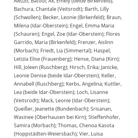
Alezzo, Batoul; Ax, Emely (beide Birkenfeld);
Bachura, Chantale (Veitsrodt); Barth, Lilly
(Schwollen); Becker, Leonie (Birkenfeld); Braun,
Milena (Idar-Oberstein); Engel, Emma Maria
(Schauren); Engel, Zoe (Idar-Oberstein); Flores
Garrido, Maria (Birkenfeld); Frenzer, Aislinn
(Morbach); Friedt, Lia (Simmertal); Haspel,
Letizia Elise (Frauenberg); Hense, Diana (Kirn);
Hill, Joleen (Ruschberg); Hirsch, Erika; Janicke,
Leonie Denise (beide Idar-Oberstein); Keller,
Annabell (Ruschberg); Kerbs, Angelina; Kuttler,
Lea (beide Idar-Oberstein); Loch, Lisanne
(Veitsrodt); Mack, Leonie (Idar-Oberstein);
Queißer, Jeanette (Bundenbach); Srisanan,
Wasinee (Oberhausen bei Kirn); Stieffenhofer,
Samira (Morbach); Thomas, Chenoa Kasota
(Hoppstädten-Weiersbach); Vier, Luisa