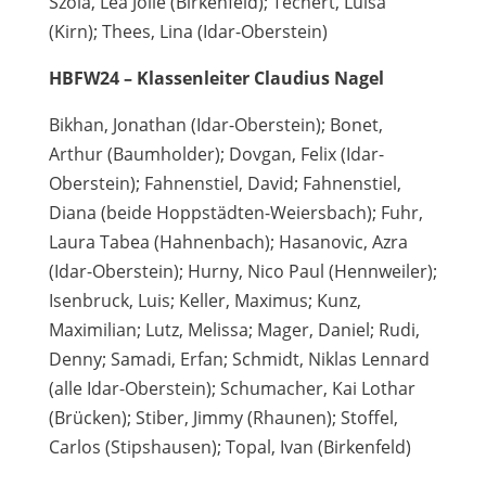
Szola, Lea Jolie (Birkenfeld); Techert, Luisa
(Kirn); Thees, Lina (Idar-Oberstein)
HBFW24 – Klassenleiter Claudius Nagel
Bikhan, Jonathan (Idar-Oberstein); Bonet,
Arthur (Baumholder); Dovgan, Felix (Idar-
Oberstein); Fahnenstiel, David; Fahnenstiel,
Diana (beide Hoppstädten-Weiersbach); Fuhr,
Laura Tabea (Hahnenbach); Hasanovic, Azra
(Idar-Oberstein); Hurny, Nico Paul (Hennweiler);
Isenbruck, Luis; Keller, Maximus; Kunz,
Maximilian; Lutz, Melissa; Mager, Daniel; Rudi,
Denny; Samadi, Erfan; Schmidt, Niklas Lennard
(alle Idar-Oberstein); Schumacher, Kai Lothar
(Brücken); Stiber, Jimmy (Rhaunen); Stoffel,
Carlos (Stipshausen); Topal, Ivan (Birkenfeld)