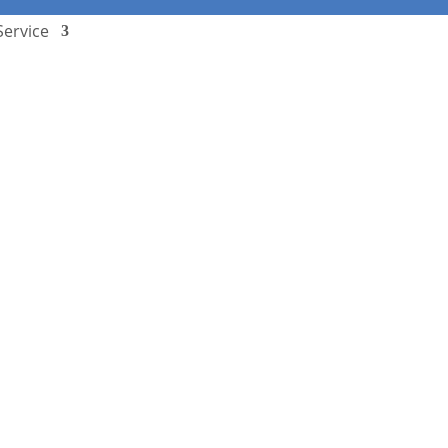
Service
Stundenplan
Termine
Downloads
Schulcampus
Kontakt