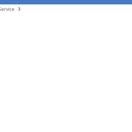
Service
Stundenplan
Termine
Downloads
Schulcampus
Kontakt