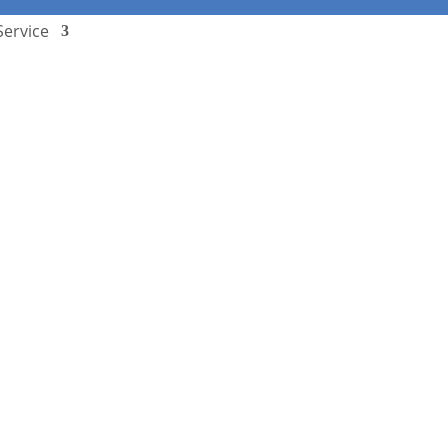
Service
Stundenplan
Termine
Downloads
Schulcampus
Kontakt